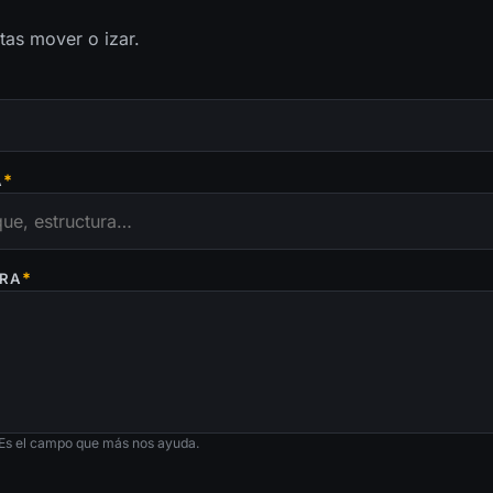
tas mover o izar.
*
A
*
BRA
 Es el campo que más nos ayuda.